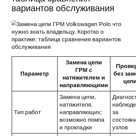
вариантов обслуживания
Замена цепи
Прове
ГРМ с
Параметр
без за
натяжителем и
цеп
направляющими
Замена цепи,
Диагност
натяжителя,
наблюде
Тип работ
направляющих;
за
возможно помпа
состоян
и прокладки
узлов