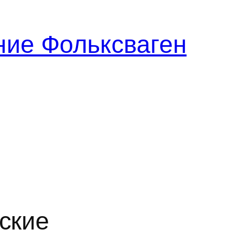
ние Фольксваген
еские