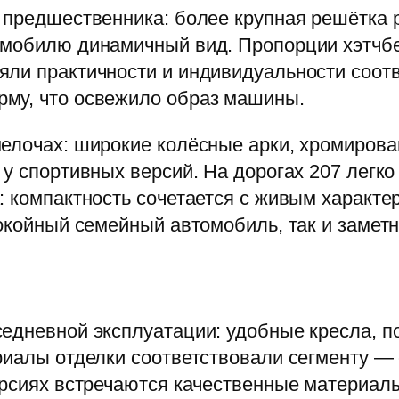
т предшественника: более крупная решётка
омобилю динамичный вид. Пропорции хэтчбе
яли практичности и индивидуальности соот
му, что освежило образ машины.
мелочах: широкие колёсные арки, хромиров
у спортивных версий. На дорогах 207 легко
: компактность сочетается с живым характер
окойный семейный автомобиль, так и заметн
едневной эксплуатации: удобные кресла, п
риалы отделки соответствовали сегменту — 
ерсиях встречаются качественные материал