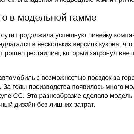
то в модельной гамме
о сути продолжила успешную линейку компа
едлагался в нескольких версиях кузова, чт
у прошёл рестайлинг, который затронул вне
автомобиль с возможностью поездок за горо
d. За годы производства появилось много м
купе CC. Это разнообразие сделало модель
ьный дизайн без лишних затрат.